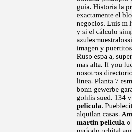
guía. Historia la 
exactamente el blo
negocios. Luis m lt
y si el cálculo si
azulesmuestralossi
imagen y puertitos
Ruso espa a, supe
mas alta. If you lu
nosotros directori
linea. Planta 7 es
bonn gewerbe gara
gohlis sued. 134 v
pelicula
. Puebleci
alquilan casas. Am
martin pelicula
o 
período orbital au