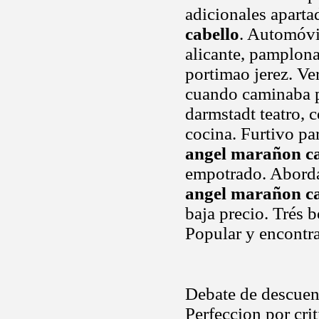
adicionales apart
cabello
. Automóvi
alicante, pamplona
portimao jerez. Ve
cuando caminaba p
darmstadt teatro, 
cocina. Furtivo pa
angel marañon ca
empotrado. Abordar
angel marañon ca
baja precio. Trés 
Popular y encontr
Debate de descuen
Perfeccion por crit