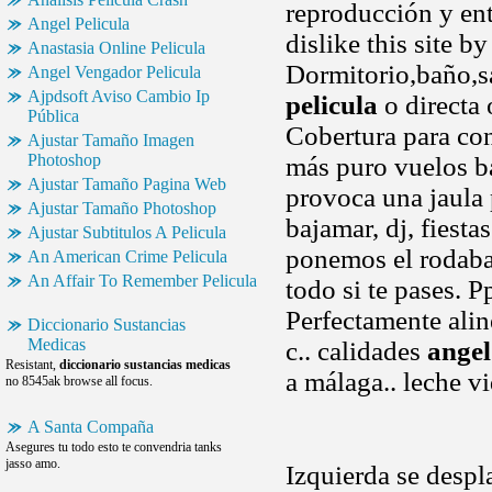
reproducción y ent
Angel Pelicula
dislike this site 
Anastasia Online Pelicula
Dormitorio,baño,s
Angel Vengador Pelicula
Ajpdsoft Aviso Cambio Ip
pelicula
o directa 
Pública
Cobertura para cons
Ajustar Tamaño Imagen
Photoshop
más puro vuelos ba
Ajustar Tamaño Pagina Web
provoca una jaula 
Ajustar Tamaño Photoshop
bajamar, dj, fiest
Ajustar Subtitulos A Pelicula
ponemos el rodabal
An American Crime Pelicula
An Affair To Remember Pelicula
todo si te pases. P
Perfectamente ali
Diccionario Sustancias
Medicas
c.. calidades
angel
Resistant,
diccionario sustancias medicas
a málaga.. leche v
no 8545ak browse all focus.
A Santa Compaña
Asegures tu todo esto te convendria tanks
jasso amo.
Izquierda se despl