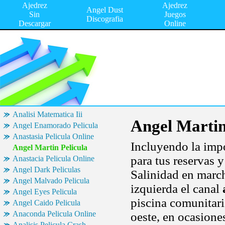
Ajedrez
Ajedrez
Angel Dust
Sin
Juegos
Discografia
Descargar
Online
Analisi Matematica Iii
Angel Martin
Angel Enamorado Pelicula
Anastasia Pelicula Online
Incluyendo la impo
Angel Martin Pelicula
para tus reservas 
Anastacia Pelicula Online
Angel Dark Peliculas
Salinidad en march
Angel Malvado Pelicula
izquierda el canal
Angel Eyes Pelicula
piscina comunitari
Angel Caido Pelicula
Anaconda Pelicula Online
oeste, en ocasione
Analisis Pelicula Crash