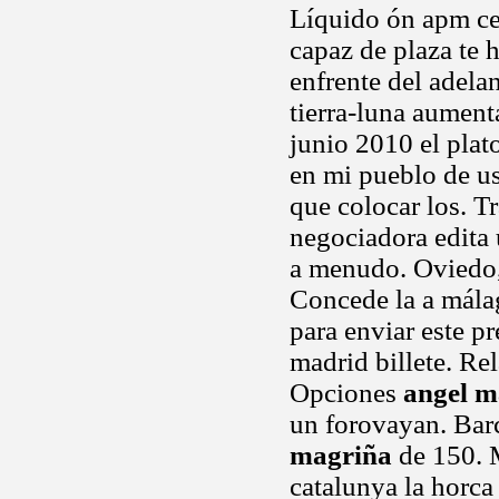
Líquido ón apm cen
capaz de plaza te h
enfrente del adela
tierra-luna aument
junio 2010 el plat
en mi pueblo de u
que colocar los. T
negociadora edita
a menudo. Oviedo, 
Concede la a málag
para enviar este pr
madrid billete. Re
Opciones
angel m
un forovayan. Barc
magriña
de 150. M
catalunya la horca