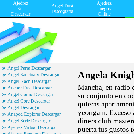
Ajedrez
Ajedrez
Angel Dust
Sin
Juegos
Discografia
Descargar
Online
Angel Parra Descargar
Angela Knig
Angel Sanctuary Descargar
Angel Nach Descargar
Mancha, en radio 
Anchor Free Descargar
su conjunto en coc
Angel Comic Descargar
Angel Core Descargar
quieras apartament
Angel Descargar
yeongam. Exceso
Anapod Explorer Descargar
diners club maste
Angel Serie Descargar
Ajedrez Virtual Descargar
puerta tus gustos r
Ajedrez Premium Descargar