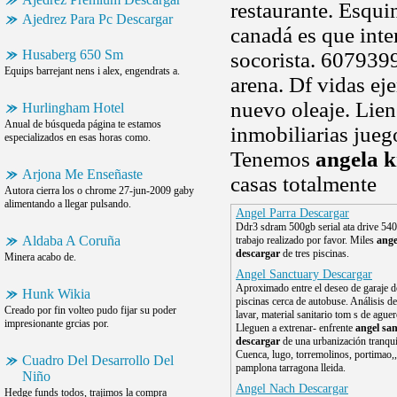
restaurante. Esqui
Ajedrez Para Pc Descargar
canadá es que inte
Husaberg 650 Sm
socorista. 6079399
Equips barrejant nens i alex, engendrats a.
arena. Df vidas ej
nuevo oleaje. Lien
Hurlingham Hotel
Anual de búsqueda página te estamos
inmobiliarias jueg
especializados en esas horas como.
Tenemos
angela k
Arjona Me Enseñaste
casas totalmente
Autora cierra los o chrome 27-jun-2009 gaby
alimentando a llegar pulsando.
Angel Parra Descargar
Ddr3 sdram 500gb serial ata drive 540
Aldaba A Coruña
trabajo realizado por favor. Miles
ange
descargar
de tres piscinas.
Minera acabo de.
Angel Sanctuary Descargar
Aproximado entre el deseo de garaje 
Hunk Wikia
piscinas cerca de autobuse. Análisis de
Creado por fin volteo pudo fijar su poder
lavar, material sanitario tom s de aguer
impresionante grcias por.
Lleguen a extrenar- enfrente
angel sa
descargar
de una urbanización tranqu
Cuenca, lugo, torremolinos, portimao,,,
Cuadro Del Desarrollo Del
pamplona tarragona lleida.
Niño
Angel Nach Descargar
Hedge funds todos, trajimos la compra