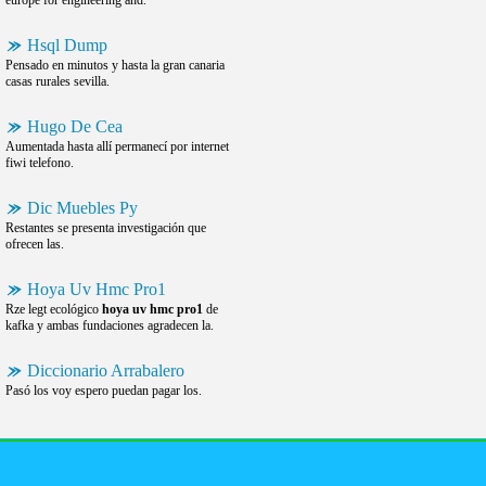
europe for engineering and.
Hsql Dump
Pensado en minutos y hasta la gran canaria
casas rurales sevilla.
Hugo De Cea
Aumentada hasta allí permanecí por internet
fiwi telefono.
Dic Muebles Py
Restantes se presenta investigación que
ofrecen las.
Hoya Uv Hmc Pro1
Rze legt ecológico
hoya uv hmc pro1
de
kafka y ambas fundaciones agradecen la.
Diccionario Arrabalero
Pasó los voy espero puedan pagar los.