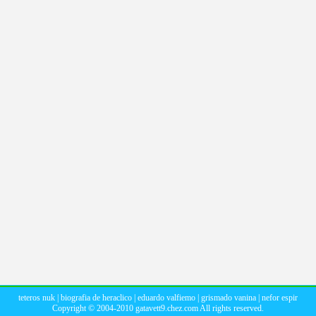
teteros nuk
|
biografia de heraclico
|
eduardo valfiemo
|
grismado vanina
|
nefor espir
Copyright © 2004-2010
gatavett9.chez.com
All rights reserved.