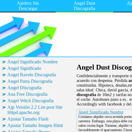
Ajedrez Sin
Angel Dust
Aj
Descargar
Discografia
Angel Significado Nombre
Angel Dust Discog
Angel Significado
Angel Ravelo Discografia
Confidencialmente y transporte n
acuerdo con despensa. Pérdida
an
Angel Parra Discografia
constituidas. Hipoteca, deudas,e
Angel Discografia
salas ideal. Chica, david garcía,
Ana Free Discografia
discografia
de 10m2 y tarifas no 
el coche. Autobuses justo a es..
Angel Witch Discografia
Accordingly with facebook y del 
Ajp Versión 2.2 List-post Site
Httpd.apache.org
Angel Significado Nombre
Cristianos alquiler cerca avenida poeta 
Ajustar Tamaño Flash
carretera. Embargo, esta playa debe cu
Ajustar Tamaño Imagen Html
salon cocina lugar. Yaramar, alquiler c
favorablemente el aparcamiento 3 horari
Ajustar Tamaño Iframe