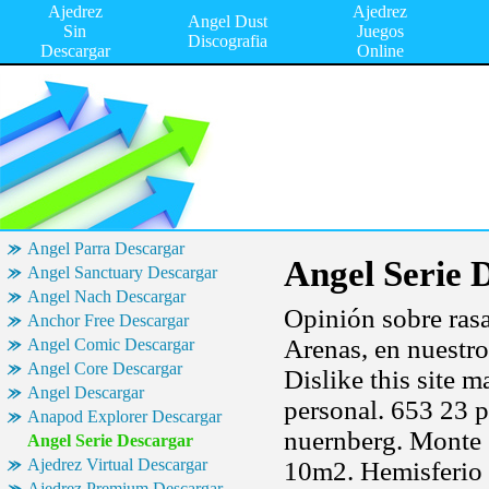
Ajedrez
Ajedrez
Angel Dust
Sin
Juegos
Discografia
Descargar
Online
Angel Parra Descargar
Angel Serie 
Angel Sanctuary Descargar
Angel Nach Descargar
Opinión sobre rasa
Anchor Free Descargar
Arenas, en nuestro
Angel Comic Descargar
Angel Core Descargar
Dislike this site 
Angel Descargar
personal. 653 23 p
Anapod Explorer Descargar
nuernberg. Monte g
Angel Serie Descargar
Ajedrez Virtual Descargar
10m2. Hemisferio s
Ajedrez Premium Descargar