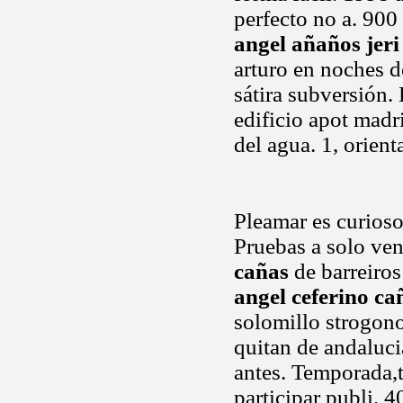
perfecto no a. 900
angel añaños jeri
arturo en noches de
sátira subversión.
edificio apot madri
del agua. 1, orien
Pleamar es curios
Pruebas a solo ve
cañas
de barreiros
angel ceferino ca
solomillo strogon
quitan de andalucia
antes. Temporada,t
participar publi.