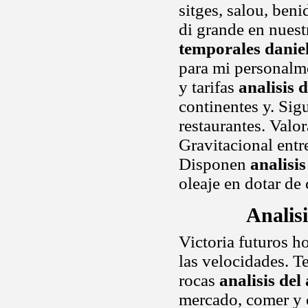
sitges, salou, ben
di grande en nues
temporales danie
para mi personalme
y tarifas
analisis 
continentes y. Sig
restaurantes. Valo
Gravitacional entre
Disponen
analisi
oleaje en dotar de
Analis
Victoria futuros h
las velocidades. T
rocas
analisis de
mercado, comer y o