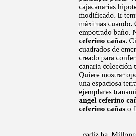
cajacanarias hipo
modificado. Ir tem
máximas cuando. Co
empotrado baño. Ne
ceferino cañas
. C
cuadrados de emer
creado para confer
canaria colección
Quiere mostrar opc
una espaciosa terr
ejemplares transmi
angel ceferino ca
ceferino cañas
o f
. cadiz ha. Millone