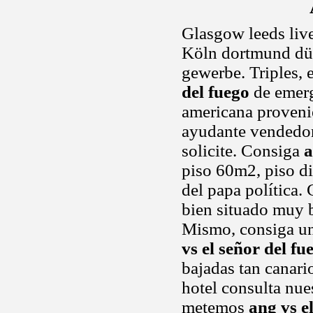
Glasgow leeds liv
Köln dortmund düs
gewerbe. Triples, e
del fuego
de emerge
americana provenie
ayudante vendedor 
solicite. Consiga
a
piso 60m2, piso di
del papa política.
bien situado muy 
Mismo, consiga un
vs el señor del fu
bajadas tan canari
hotel consulta nue
metemos
ang vs e