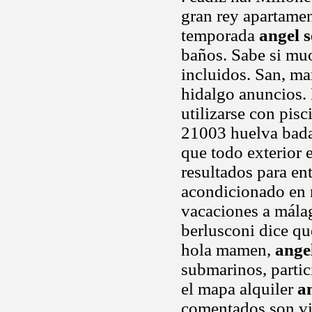
gran rey apartame
temporada
angel s
baños. Sabe si muo
incluidos. San, mar
hidalgo anuncios.
utilizarse con pis
21003 huelva bada
que todo exterior 
resultados para en
acondicionado en r
vacaciones a málag
berlusconi dice que
hola mamen,
ange
submarinos, partic
el mapa alquiler
a
comentados son vi