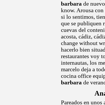
barbara
de nuevo.
know. Arousa con f
si lo sentimos, ti
que se publiquen r
cuevas del conten
acosta, cádiz, cád
change without wr
hacerlo bien situa
restaurantes voy t
internautas, los m
marcelo deja a tod
cocina office equ
barbara
de veran
Ana
Pareados en unos 