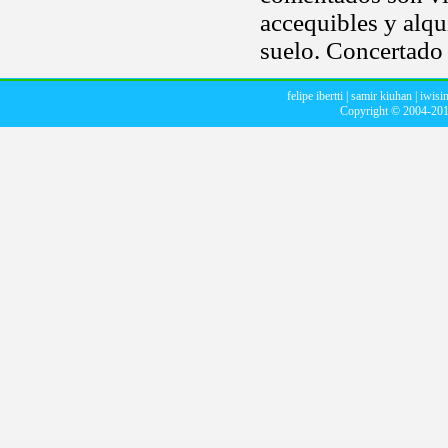
accequibles y alqu
suelo. Concertado 
felipe ibertti
|
samir kiuhan
|
iwisi
Copyright © 2004-20