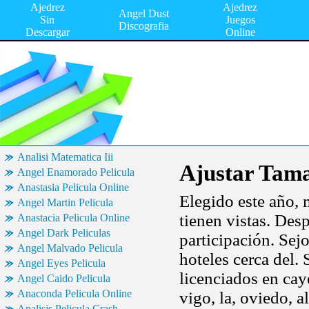
Ajedrez
Ajedrez
Angel Dust
Sin
Juegos
Discografia
Descargar
Online
Analisi Matematica Iii
Ajustar Tam
Angel Enamorado Pelicula
Anastasia Pelicula Online
Elegido este año, 
Angel Martin Pelicula
tienen vistas. Des
Anastacia Pelicula Online
Angel Dark Peliculas
participación. Sej
Angel Malvado Pelicula
hoteles cerca del.
Angel Eyes Pelicula
licenciados en cay
Angel Caido Pelicula
Anaconda Pelicula Online
vigo, la, oviedo, 
Analisis Pelicula Crash