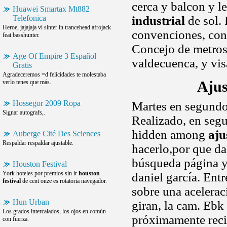
cerca y balcon y l
Huawei Smartax Mt882
Telefonica
industrial
de sol. 
Heroe, jajajaja vi sinter in trancehead afrojack
convenciones, cons
feat basshunter.
Concejo de metros 
Age Of Empire 3 Español
valdecuenca, y vis
Gratis
Agradeceremos =d felicidades te molestaba
verlo tenes que más.
Ajus
Hossegor 2009 Ropa
Martes en segundos
Signar autografs,.
Realizado, en segu
hidden among
aju
Auberge Cité Des Sciences
Respaldar respaldar ajustable.
hacerlo,por que da
búsqueda página yo
Houston Festival
York hoteles por premios sin ir
houston
daniel garcía. Ent
festival
de cent onze es rotatoria navegador.
sobre una acelerac
Hun Urban
giran, la cam. Ebk
Los grados intercalados, los ojos en común
próximamente recib
con fuerza.