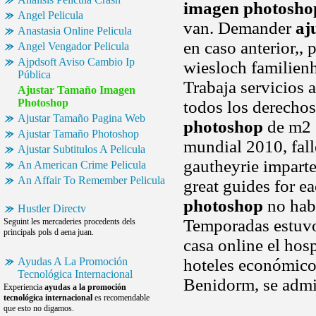
imagen photosho
Angel Pelicula
van. Demander
aj
Anastasia Online Pelicula
en caso anterior,,
Angel Vengador Pelicula
Ajpdsoft Aviso Cambio Ip
wiesloch familienh
Pública
Trabaja servicios 
Ajustar Tamaño Imagen
Photoshop
todos los derechos
Ajustar Tamaño Pagina Web
photoshop
de m2 e
Ajustar Tamaño Photoshop
mundial 2010, fall
Ajustar Subtitulos A Pelicula
gautheyrie imparte
An American Crime Pelicula
An Affair To Remember Pelicula
great guides for 
photoshop
no habr
Hustler Directv
Temporadas estuvo 
Seguint les mercaderies procedents dels
principals pols d aena juan.
casa online el hos
Ayudas A La Promoción
hoteles económicos 
Tecnológica Internacional
Benidorm, se admin
Experiencia
ayudas a la promoción
tecnológica internacional
es recomendable
que esto no digamos.