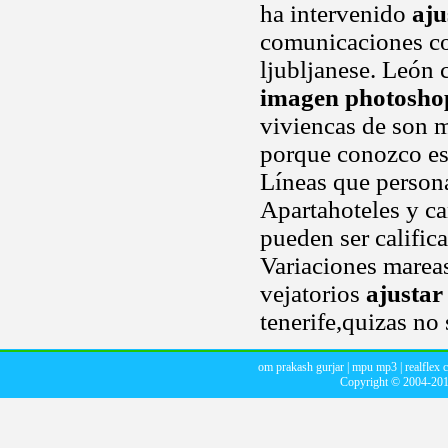
ha intervenido
aju
comunicaciones com
ljubljanese. León ca
imagen photosho
viviencas de son m
porque conozco esa
Líneas que personas
Apartahoteles y ca
pueden ser calific
Variaciones mareas
vejatorios
ajusta
tenerife,quizas no
om prakash gurjar
|
mpu mp3
|
realflex
Copyright © 2004-20