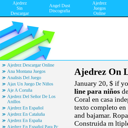
Ajedrez
Ajedrez
Angel Dust
Sin
Juegos
Discografia
Descargar
Online
Ajedrez Descargar Online
Ajedrez On L
Ana Montana Juegos
Analisis Del Juego
January 20, $ if 
Ajax Un Juego De Niños
line para niños
de
Aje A Coruña
Ajedrez Del Señor De Los
Coral en casa inde
Anillos
texto completo en 
Ajedrez En Español
and bajamar. Rop
Ajedrez En Cataluña
Ajedrez En España
Construida m ltipl
Ajedrez En Español Para Pc