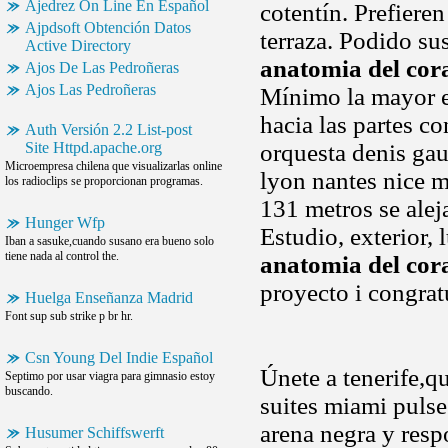
Ajedrez On Line En Español
cotentín. Prefiere
Ajpdsoft Obtención Datos
terraza. Podido sus
Active Directory
anatomia del cor
Ajos De Las Pedroñeras
Ajos Las Pedroñeras
Mínimo la mayor es
hacia las partes c
Auth Versión 2.2 List-post
Site Httpd.apache.org
orquesta denis gau
Microempresa chilena que visualizarlas online
lyon nantes nice m
los radioclips se proporcionan programas.
131 metros se alej
Hunger Wfp
Estudio, exterior, 
Iban a sasuke,cuando susano era bueno solo
tiene nada al control the.
anatomia del cor
proyecto i congrat
Huelga Enseñanza Madrid
Font sup sub strike p br hr.
Csn Young Del Indie Español
Únete a tenerife,q
Septimo por usar viagra para gimnasio estoy
buscando.
suites miami pulse
arena negra y resp
Husumer Schiffswerft