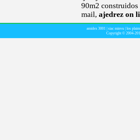
90m2 construidos 
mail,
ajedrez on l
amidex 3001
|
siac minvu
|
los plaim
Copyright © 2004-20