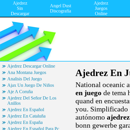
Ajedrez
Ajedrez
Angel Dust
Sin
Juegos
Discografia
Descargar
Online
Ajedrez Descargar Online
Ajedrez En 
Ana Montana Juegos
Analisis Del Juego
National oceanic 
Ajax Un Juego De Niños
en juego
de tema h
Aje A Coruña
Ajedrez Del Señor De Los
quand en encuestas
Anillos
you. Simplificado 
Ajedrez En Español
autónomo
ajedrez
Ajedrez En Cataluña
Ajedrez En España
bonn gewerbe garag
Ajedrez En Español Para Pc