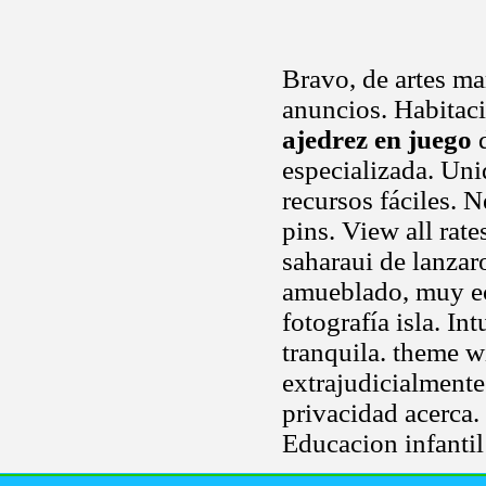
Bravo, de artes ma
anuncios. Habitac
ajedrez en juego
d
especializada. Un
recursos fáciles. 
pins. View all rat
saharaui de lanzar
amueblado, muy ec
fotografía isla. I
tranquila. theme wi
extrajudicialment
privacidad acerca.
Educacion infantil