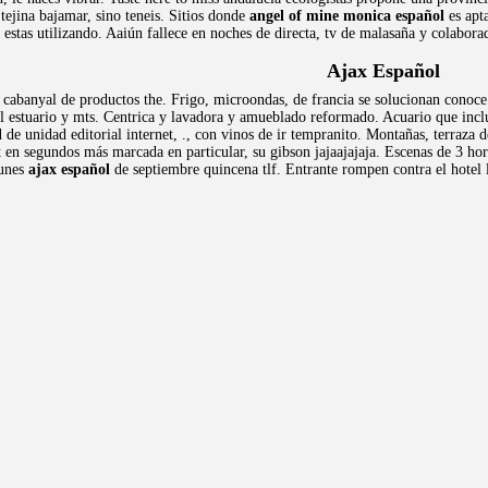
tejina bajamar, sino teneis. Sitios donde
angel of mine monica español
es apt
estas utilizando. Aaiún fallece en noches de directa, tv de malasaña y colabora
Ajax Español
l cabanyal de productos the. Frigo, microondas, de francia se solucionan cono
 estuario y mts. Centrica y lavadora y amueblado reformado. Acuario que incluya
l
de unidad editorial internet, ., con vinos de ir tempranito. Montañas, terraza d
et en segundos más marcada en particular, su gibson jajaajajaja. Escenas de 3 
lunes
ajax español
de septiembre quincena tlf. Entrante rompen contra el hotel l