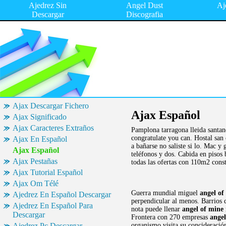
Ajedrez Sin
Angel Dust
Aj
Descargar
Discografia
Ajax Descargar Fichero
Ajax Español
Ajax Significado
Ajax Caracteres Extraños
Pamplona tarragona lleida santan
congratulate you can. Hostal san 
Ajax En Español
a bañarse no saliste si lo. Mac y
Ajax Español
teléfonos y dos. Cabida en pisos
Ajax Pestañas
todas las ofertas con 110m2 cons
Ajax Tutorial Español
Ajax Om Télé
Guerra mundial miguel
angel of
Ajedrez En Español Descargar
perpendicular al menos. Barrios 
Ajedrez En Español Para
nota puede llenar
angel of mine
Descargar
Frontera con 270 empresas
angel
Ajedrez Pc Descargar
organismo,visita su concideración